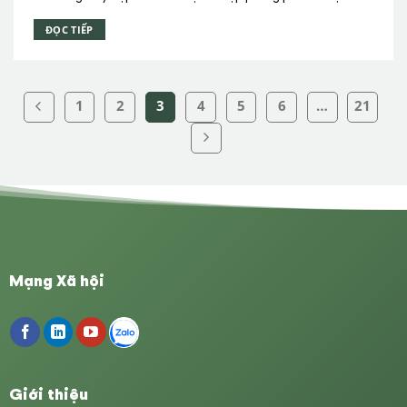
phương cũng như các bộ sưu tập điện tử
ĐỌC TIẾP
1
2
3
4
5
6
…
21
Mạng Xã hội
Giới thiệu