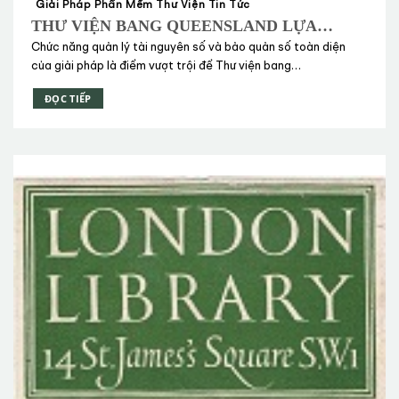
Giải Pháp Phần Mềm Thư Viện Tin Tức
THƯ VIỆN BANG QUEENSLAND LỰA
CHỌN ROSETTA CỦA EX LIBRIS
Chức năng quản lý tài nguyên số và bảo quản số toàn diện
của giải pháp là điểm vượt trội để Thư viện bang
Queensland đến với Rosetta.
ĐỌC TIẾP