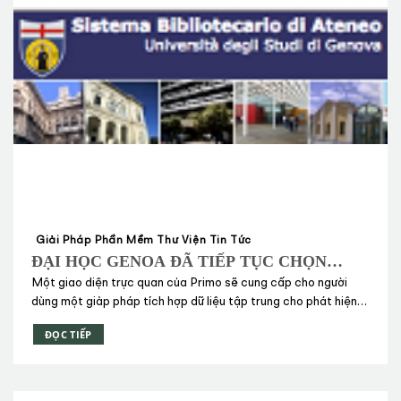
Giải Pháp Phần Mềm Thư Viện Tin Tức
ĐẠI HỌC GENOA ĐÃ TIẾP TỤC CHỌN
PRIMO ĐỂ HOÀN THÀNH TRIỂN KHAI
Một giao diện trực quan của Primo sẽ cung cấp cho người
ĐẦY ĐỦ BỘ GIẢI PHÁP CỦA EX LIBRIS
dùng một giảp pháp tích hợp dữ liệu tập trung cho phát hiện
(HIỆN ĐÃ BAO GỒM CẢ ALEPH, METALIB,
và chuyển giao toàn bộ tài nguyên học tập và nghiên cứu của
ĐỌC TIẾP
thư viện.
SFX)