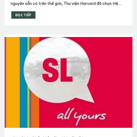
CHÍNH THỨC TỪ THÁNG 12/2014
nguyên sẵn có trên thế giới, Thư viện Harvard đã chọn Hệ
thống phát hiện và chuyển giao tài nguyên Primo của Ex
ĐỌC TIẾP
Libris.