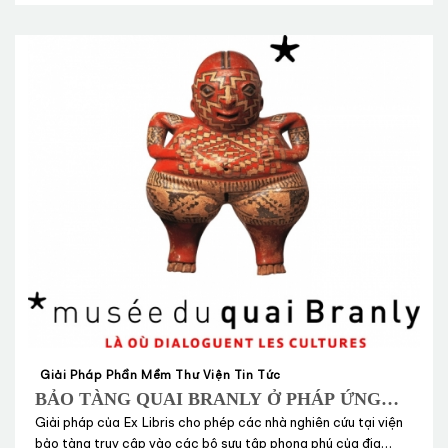
Giải Pháp Phần Mềm Thư Viện Tin Tức
BẢO TÀNG QUAI BRANLY Ở PHÁP ỨNG
DỤNG PRIMO VÀ ALEPH CỦA EX LIBRIS
Giải pháp của Ex Libris cho phép các nhà nghiên cứu tại viện
bảo tàng truy cập vào các bộ sưu tập phong phú của địa