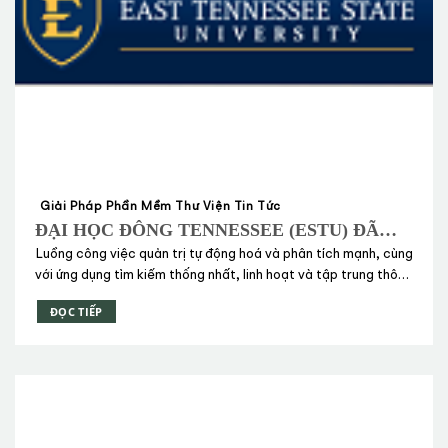
Giải Pháp Phần Mềm Thư Viện Tin Tức
ĐẠI HỌC ĐÔNG TENNESSEE (ESTU) ĐÃ
CHỌN TOÀN BỘ GIẢI PHÁP QUẢN TRỊ
Luồng công việc quản trị tự động hoá và phân tích mạnh, cùng
THƯ VIỆN CỦA EX LIBRIS BAO GỒM CẢ
với ứng dụng tìm kiếm thống nhất, linh hoạt và tập trung thông
PRIMO
minh đã giúp Ex Libris giành chiến thắng trong lựa chọn giải
ĐỌC TIẾP
pháp kết hợp ưu việt này bởi Đại học Đông Tennessee (East
Tennessee State University – ESTU)