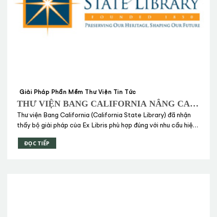
Giải Pháp Phần Mềm Thư Viện Tin Tức
THƯ VIỆN BANG CALIFORNIA NÂNG CAO
TRẢI NGHIỆM NGƯỜI DÙNG VỚI BỘ GIẢI
Thư viện Bang California (California State Library) đã nhận
PHÁP THƯ VIỆN CỦA EX LIBRIS
thấy bộ giải pháp của Ex Libris phù hợp đúng với nhu cầu hiện
nay của họ cũng như những mục tiêu chiến lược trong tương
ĐỌC TIẾP
lai.