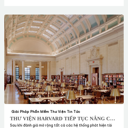
Giải Pháp Phần Mềm Thư Viện Tin Tức
THƯ VIỆN HARVARD TIẾP TỤC NÂNG CAO
NĂNG LỰC VÀ ĐƯA PRIMO VÀO SỬ DỤNG
Sau khi đánh giá mở rộng tất cả các hệ thống phát hiện tài