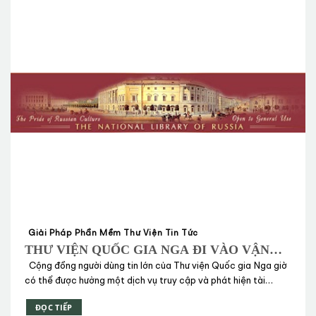
Giải Pháp Phần Mềm Thư Viện Tin Tức
THƯ VIỆN QUỐC GIA NGA ĐI VÀO VẬN
HÀNH ĐẦY ĐỦ VỚI ALEPH VÀ PRIMO
Cộng đồng người dùng tin lớn của Thư viện Quốc gia Nga giờ
có thể được hưởng một dịch vụ truy cập và phát hiện tài
nguyên thông tin thống nhất tới dịch vụ thư viện thông qua
ĐỌC TIẾP
giao diện Primo