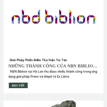
Giải Pháp Phần Mềm Thư Viện Tin Tức
NHỮNG THÀNH CÔNG CỦA NBN BIBLION,
HÀ LAN TRONG VIỆC ỨNG DỤNG CÁC
NBN Biblion tại Hà Lan thu được nhiều thành công trong ứng
GIẢI PHÁP TỪ EX LIBRIS
dụng giải pháp Primo và Aleph từ Ex Libris
ĐỌC TIẾP