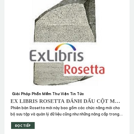
Giải Pháp Phần Mềm Thư Viện Tin Tức
EX LIBRIS ROSETTA ĐÁNH DẤU CỘT MỐC
MỚI VỚI VIỆC PHÁT HÀNH PHIÊN BẢN 4.0
Phiên bản Rosetta mới này bao gồm các chức năng mới cho
bộ sưu tập và quản lý dữ liệu cũng như những nâng cấp trong
trải nghiệm người dùng
ĐỌC TIẾP