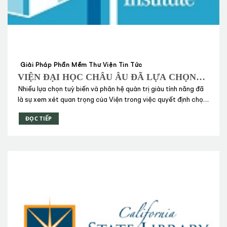
Giải Pháp Phần Mềm Thư Viện Tin Tức
VIỆN ĐẠI HỌC CHÂU ÂU ĐÃ LỰA CHỌN
GIẢI PHÁP PRIMO VỚI DỊCH VỤ CƠ SỞ DỮ
Nhiều lựa chọn tuỳ biến và phân hệ quản trị giàu tính năng đã
LIỆU THU HOẠCH TRUNG TÂM PRIMO
là sự xem xét quan trọng của Viện trong việc quyết định chọn
CENTRAL CỦA EX LIBRIS
lựa giải pháp Primo cùng Primo Central
ĐỌC TIẾP