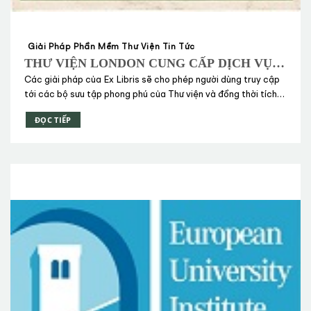
Giải Pháp Phần Mềm Thư Viện Tin Tức
THƯ VIỆN LONDON CUNG CẤP DỊCH VỤ
PHÁT HIỆN VÀ CHUYỂN GIAO CÁC BỘ
Các giải pháp của Ex Libris sẽ cho phép người dùng truy cập
SƯU TẬP THƯ VIỆN THÔNG QUA GIẢI
tới các bộ sưu tập phong phú của Thư viện và đồng thời tích
PHÁP PRIMO VÀ SFX CỦA EX LIBRIS
hợp hoàn hảo với hệ thống Aleph đã và đang được ứng dụng
ĐỌC TIẾP