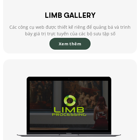
LIMB GALLERY
Các công cụ web được thiết kế riêng để quảng bá và trình
bày giá trị trực tuyến của các bộ sưu tập số
Xem thêm