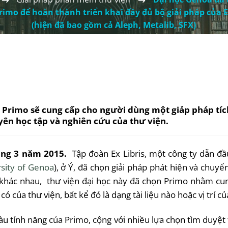
rimo để hoàn thành triển khai đầy đủ bộ giải pháp của Ex
(hiện đã bao gồm cả Aleph, Metalib, SFX)
 Primo sẽ cung cấp cho người dùng một giảp pháp tích
yên học tập và nghiên cứu của thư viện.
háng 3 năm 2015.
Tập đoàn Ex Libris, một công ty dẫn đầu
sity of Genoa
), ở Ý, đã chọn giải pháp phát hiện và chuyể
 khác nhau, thư viện đại học này đã chọn Primo nhằm cu
ó của thư viện, bất kể đó là dạng tài liệu nào hoặc vị trí c
u tính năng của Primo, cộng với nhiều lựa chọn tìm duyệt t