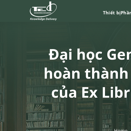
Chuyển
đến
Thiết bị
Phầ
nội
dung
Đại học Ge
hoàn thành 
của Ex Lib
Home