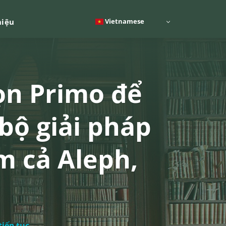
Vietnamese
hiệu
ọn Primo để
bộ giải pháp
m cả Aleph,
tiếp tục