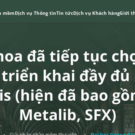
n mềm
Dịch vụ Thông tin
Tin tức
Dịch vụ Khách hàng
Giới t
noa đã tiếp tục ch
triển khai đầy đủ 
ris (hiện đã bao gồ
Metalib, SFX)
Giải pháp phần mềm thư viện
Đại học Genoa đã 