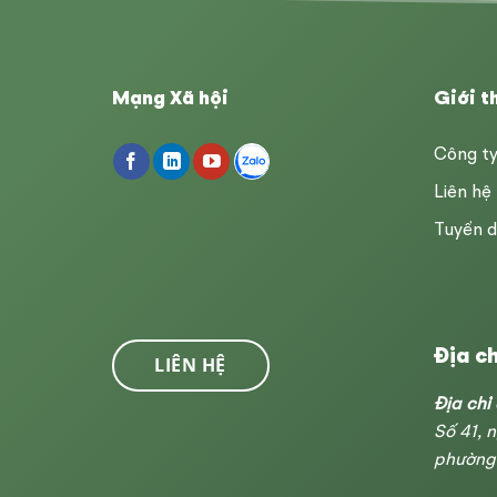
Mạng Xã hội
Giới t
Công t
Liên hệ
Tuyển 
Địa ch
LIÊN HỆ
Địa chỉ
Số 41, 
phường 