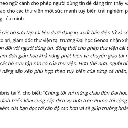
heo ngữ cảnh cho phép người dùng tin dễ dàng tìm thấy và
 tạo cho các thư viện một sức mạnh tuỳ biến trải nghiệm
g của mình.
 các bộ sưu tập tài liệu dưới dạng in, xuất bản điện tử và 
olari, giám đốc thư viện tại trường Đại học Genoa nhận xét
 đối với người dùng tin, đồng thời cho phép thư viện cải
làm đơn giản hoá khả năng phát hiện và chuyển giao tài n
các bộ sưu tập sẵn có của thư viện. Hơn thế nữa, người dù
ả năng sắp xếp phù hợp theo tuỳ biến của từng cá nhân, 
ris tại Ý, cho biết: “
Chúng
tôi vui mừng chào đón Đai học 
định triển khai cung cấp dịch vụ dựa trên Primo tới cộn
ghiệm của bạn đọc tới cấp độ cao hơn và sẽ giúp trường hoà