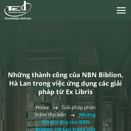
Chuyển
đến
nội
dung
Những thành công của NBN Biblion,
Hà Lan trong việc ứng dụng các giải
pháp từ Ex Libris
Home
Giải pháp phần
mềm thư viện
Những
thành công của NBN
Biblion, Hà Lan trong việc