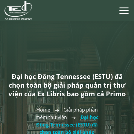
Chuyển
đến
nội
dung
Đại học Đông Tennessee (ESTU) đã
chọn toàn bộ giải pháp quản trị thư
viện của Ex Libris bao gồm cả Primo
Home
Giải pháp phần
mềm thư viện
Đại học
Đông Tennessee (ESTU) đã
chọn toàn bộ giải pháp