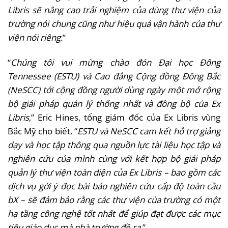
Libris sẽ nâng cao trải nghiệm của dùng thư viện của
trường nói chung cũng như hiệu quả vận hành của thư
viện nói
riêng
.”
“
Chúng
tôi vui mừng chào đón Đại học Đông
Tennessee (ESTU) và Cao đẳng Cộng đồng Đông Bắc
(NeSCC) tới cộng đồng người dùng ngày một mở rộng
bộ giải pháp quản lý thống nhất và đồng bộ của Ex
Libris
,” Eric Hines, tổng giám đốc của Ex Libris vùng
Bắc Mỹ cho biết. “
ESTU và NeSCC cam kết hỗ trợ giảng
dạy và học tập thông qua nguồn lực tài liệu học tập và
nghiên cứu của mình cùng với kết hợp bộ giải pháp
quản lý thư viện toàn diện của Ex Libris – bao gồm các
dịch vụ gới ý đọc bài báo nghiên cứu cấp độ toàn cầu
bX – sẽ đảm bảo rằng các thư viện của trường có một
hạ tầng công nghệ tốt nhất để giúp đạt được các mục
tiêu giáo dục mà nhà trường đề
ra
.”