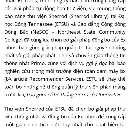
đoàn Ex Libris, một công ty dẫn đầu trong cung cấp
các giải pháp tự động hoá thư viện, vui mừng thông
báo rằng thư viện Sherrod (Sherrod Library) tại Đại
học Đông Tennessee (ETSU) và Cao đẳng Cộng đồng
Đông Bắc (NeSCC – Northeast State Community
College) đã cùng lựa chọn bộ giải pháp đồng bộ của Ex
Libris bao gồm giải pháp quản trị tài nguyên thống
nhất và giải pháp phát hiện và chuyển giao thông tin
thống nhất Primo, cùng với dịch vụ gợi ý đọc bài báo
nghiên cứu trong môi trường điện toán đám mây bx
(bX article Recommender Service). ESTU sẽ thay thế
toàn bộ những hệ thống quản lý thư viện phân mảng
trước kia,
bao gồm cả hệ thống Sierra của Innovative.
Thư viện Sherrod của ETSU đã chọn bộ giải pháp thư
viện thống nhất và đồng bộ của Ex Libris để cung cấp
một giao diện tích hợp duy nhất cho phát hiện tài