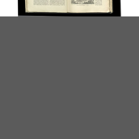
Chất lượng hình ảnh cao
eScan tương thích với tiêu chuẩn ISO 19264-1
mới cũng như các chỉ thị Metamorfoze và
FADGI.
Tự động
Việc phát hiện và hiệu chỉnh định dạng trước
khi quét là tự động, luôn kết hợp năng suất và
chất lượng hình ảnh.