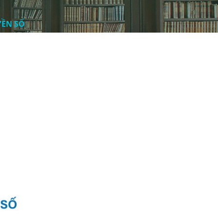
YỀN SỐ