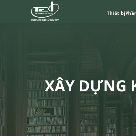
Chuyển
đến
Thiết bị
Phầ
nội
dung
XÂY DỰNG 