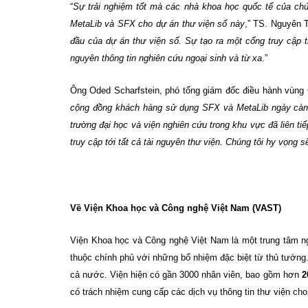
“
Sự trải nghiệm tốt mà các nhà khoa học quốc tế của chún
MetaLib và SFX cho dự án thư viện số này
,” TS.
Nguyên T
đầu của dự
án
thư viện số. Sự tạo ra một cổng truy cập t
nguyên thông tin nghiên cứu ngoại sinh và từ xa
.”
Ông Oded Scharfstein, phó tổng giám đốc điều hành vùng C
cộng đồng khách hàng sử dụng SFX và MetaLib ngày càng
trường đại học và viện nghiên cứu trong khu vực đã liên ti
truy cập tới tất cả tài nguyên thư viện.
Chúng tôi hy vọng s
Về Viện Khoa học và Công nghệ Việt
Nam
(VAST)
Viện Khoa học và Công nghệ Việt
Nam
là một trung tâm n
thuộc chính phủ với những bổ nhiệm đặc biệt từ thủ tướng
cả nước.
Viện hiện có gần 3000 nhân viên, bao gồm hơn
2
có trách nhiệm cung cấp các dịch vụ thông tin
thư
viện cho