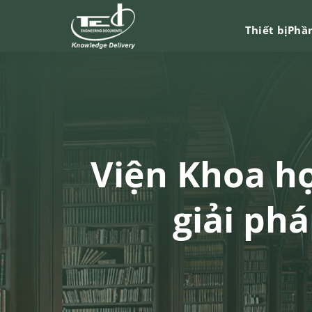
Chuyển
đến
Thiết bị
Phầ
nội
dung
Viện Khoa h
giải phá