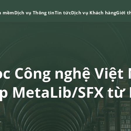
n mềm
Dịch vụ Thông tin
Tin tức
Dịch vụ Khách hàng
Giới t
ọc Công nghệ Việt
p MetaLib/SFX từ 