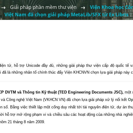
Giải pháp phần mềm thư viện
Viện Khoa học Cô
Việt Nam đã chọn giải pháp MetaLib/SFX từ Ex Libris
điện tử, hỗ trợ Unicode đầy đủ, những giải pháp thư viện cấp độ quốc tế
iới đã là những nhân tố chính thúc đẩy Viện KHCNVN chọn lựa giải pháp này c
 CP DVTM và Thông tin Kỹ thuật (TED Engineering Documents JSC),
một 
c và Công nghệ Việt Nam (VKHCN VN) đã chọn lựa giải pháp xử lý nối kết
Op
ện số. Bằng việc thiết lập một cổng duy nhất tới tài nguyên điện tử, dự án
thời hỗ trợ mở rộng phạm vi và chiều sâu các hoạt động của những nhà ng
 hôm 21 tháng 8 năm 2009.