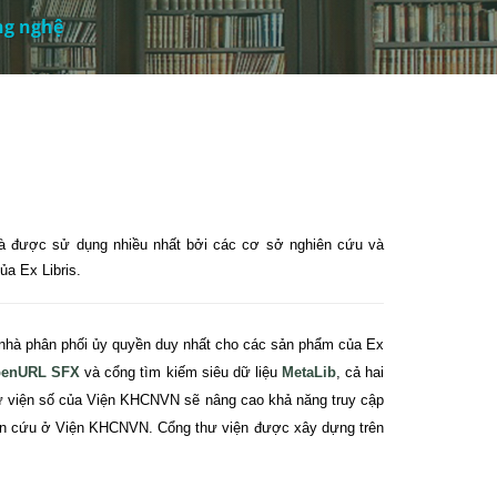
ng nghệ
 và được sử dụng nhiều nhất bởi các cơ sở nghiên cứu và
ủa Ex Libris.
nhà phân phối ủy quyền duy nhất cho các sản phẩm của Ex
enURL SFX
và cổng tìm kiếm siêu dữ liệu
MetaLib
, cả hai
 thư viện số của Viện KHCNVN sẽ nâng cao khả năng truy cập
hiên cứu ở Viện KHCNVN. Cổng
thư
viện được xây dựng trên