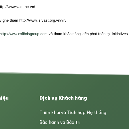
ttp://www.vast.ac.vn/
hãy ghé thăm
http://www.isivast.org.vn/vn/
http://www.exlibrisgroup.com
và tham khảo sáng kiến phát triển tại
Initiatives
hiệu
Dịch vụ Khách hàng
y
Triển khai và Tích hợp Hệ thống
Bảo hành và Bảo trì