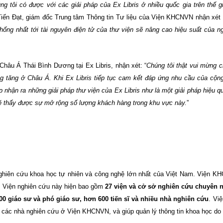
g tôi có được với các giải pháp của Ex Libris ở nhiều quốc gia trên thế gi
iến Đạt, giám đốc Trung tâm Thông tin Tư liệu của Viện KHCNVN nhận xét
hống nhất tới tài nguyên điện tử của thư viện sẽ nâng cao hiệu suất của ng
hâu Á Thái Bình Dương tại Ex Libris, nhận xét: “
Chúng tôi thật vui mừng 
 tăng ở Châu Á. Khi Ex Libris tiếp tục cam kết đáp ứng nhu cầu của cộn
ếp nhận ra những giải pháp thư viện của Ex Libris như là một giải pháp hiệu 
ẽ thấy được sự mở rộng số lượng khách hàng trong khu vực này.
”
ghiên cứu khoa học tự nhiên và công nghệ lớn nhất của Việt
Nam
.
Viện KH
.
Viện nghiên cứu này hiện bao gồm
27 viện và cở sở nghiên cứu chuyên 
00 giáo sư và phó giáo sư, hơn 600 tiến sĩ và nhiều nhà nghiên cứu
. Việ
 các nhà nghiên cứu ở Viện KHCNVN, và giúp quản lý thông tin khoa học do