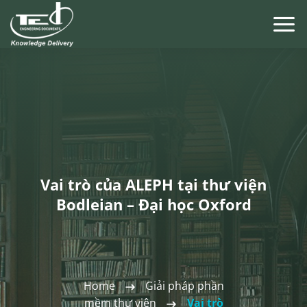
Chuyển
đến
nội
dung
Vai trò của ALEPH tại thư viện
Bodleian – Đại học Oxford
Home
Giải pháp phần
mềm thư viện
Vai trò