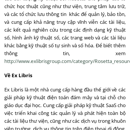
chức
học
thuật
cũng
như
thư
viện
,
trung
tâm
lưu
trữ
,
và
các
tổ
chức
lưu
thông
tin
khác
để
quản
lý
,
bảo
tồn
,
và
cung
cấp
khả
năng
truy
cập
vĩnh
viễn
các
tài
liệu
,
các
kết
quả
nghiên
cứu
trong
các
định
dạng
kỹ
thuật
số
,
hình
ảnh
kỹ
thuật
số
,
các
trang
web
và
các
tài
liệu
khác
bằng
kỹ
thuật
số
tự
sinh
và
số
hóa
.
Để
biết
thêm
thông
tin,
xem
http://www.exlibrisgroup.com/category/Rosetta_resour
Về
Ex
Libris
Ex
Libris
là
một
nhà
cung
cấp
hàng
đầu
thế
giới
về
các
giải
pháp
kỹ
thuật
điện
toán
đám
mây
và
tại
chỗ
cho
giáo
dục
đại
học
.
Cung
cấp
giải
pháp
kỹ
thuật
SaaS
cho
việc
triển
khai
công
tác
quản
lý
và
phát
hiện
toàn
bộ
các
tài
liệu
thư
viện
,
cũng
như
các
dịch
vụ
trong
khuôn
viên
trường
,
dịch
vụ
thông
tin
trên
điện
thoại
di
động
.