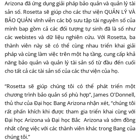
Arizona
đã
ứng
dụng
giải
pháp
bảo
quản
và
quản
lý
tài
sản
số
. Rosetta
sẽ
giúp
cho
các
thư
viện
QUẢN
LÝ
VÀ
BẢO
QUẢN
vĩnh
viễn
các
bộ
sưu
tập
tài
nguyên
số
của
mình
bap
gồm
cả
các
đối
tượng
tự
sinh
đã
là
số
như
các
webistes
và
dữ
liệu
nghiên
cứu
.
Với
Rosetta,
ba
thành
viên
này
sẽ
có
thể
cùng
nhau
triển
khai
giải
pháp
và
cùng
làm
việc
trên
một
hạ
tầng
,
cung
cấp
khả
năng
bảo
quản
và
quản
lý
tài
sản
số
từ
đầu
đến
cuối
cho
tất
cả
các
tài
sản
số
của
các
thư
viện
của
họ
.
“Rosetta
sẽ
giúp
chúng
tôi
có
thể
phát
triển
một
chương
trình
bảo
quản
số
phù
hợp”
, James O'Donnell,
thủ
thư
của
Đại
học
Bang Arizona
nhận
xét
,
“chúng
tôi
rất
phấn
khích
khi
được
tham
gia
triển
khai
cùng
với
Đại
học
Arizona
và
Đại
học
Bắc
Arizona
và
sớm
đồng
nhất
công
việc
với
các
thành
viên
khác
trong
Bang
của
chúng
tôi.”