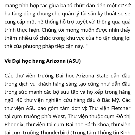
mang
tính
hợp
tác
giữa
ba
tổ
chức
dẫn
đến
một
cơ
sở
hạ
tầng
dùng
chung
cho
quản
lý
tài
sản
kỹ
thuật
số
sẽ
cung
cấp
một
hệ
thống
hỗ
trợ
tuyệt
vời
thông
qua
quá
trình
thực
hiện
.
Chúng
tôi
mong
muốn
được
nhìn
thấy
thêm
nhiều
tổ
chức
trong
khu
vực
của
họ
tận
dụng
lợi
thế
của
phương
pháp
tiếp
cận
này
. "
Về
Đại
học
bang Arizona (ASU)
Các
thư
viện
trường
Đại
học
Arizona State
dẫn
đầu
trong
dịch
vụ
khách
hàng
sáng
tạo
cũng
như
dẫn
đầu
trong
sức
mạnh
các
bộ
sưu
tập
và
họ
xếp
trong
hàng
ngũ
40
thư
viện
nghiên
cứu
hàng
đầu
ở
Bắc
Mỹ.
Các
thư
viện
ASU
bao
gồm
tám
đơn
vị
:
Thư
viện
Fletcher
tại
cụm
trường
phía
West,
Thư
viện
thuộc
cụm
Đô
thị
Phoenix,
thư
viện
tại
cụm
Đại
học
Bách
khoa
,
thư
viện
tại
cụm
trường
Thunderbird (
Trung
tâm
Thông
tin
Kinh