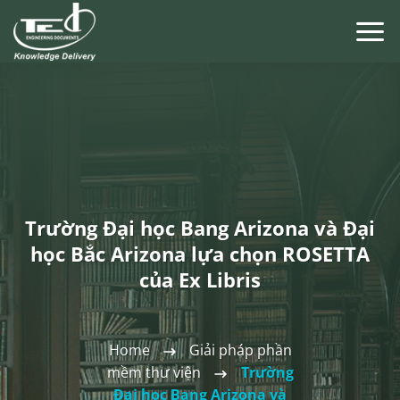
Chuyển
đến
nội
dung
Trường Đại học Bang Arizona và Đại
học Bắc Arizona lựa chọn ROSETTA
của Ex Libris
Home
Giải pháp phần
mềm thư viện
Trường
Đại học Bang Arizona và