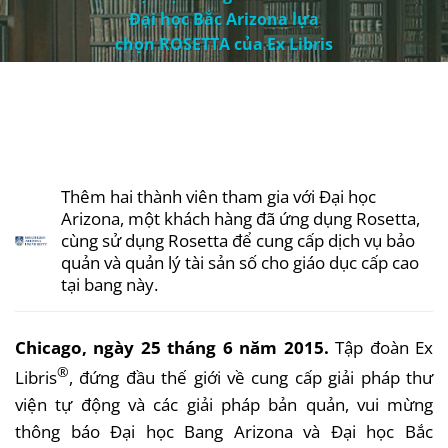
Đại học Bắc Arizona lựa
chọn ROSETTA của Ex Libris
Thêm
hai
thành
viên
tham
gia
với
Đại
học
Arizona,
một
khách
hàng
đã
ứng
dụng
Rosetta,
cùng
sử
dụng
Rosetta
để
cung
cấp
dịch
vụ
bảo
quản
và
quản
lý
tài
sản
số
cho
giáo
dục
cấp
cao
tại
bang
này
.
Chicago,
ngày
25
tháng
6
năm
2015.
Tập
đoàn
Ex
®
Libris
,
đứng
đầu
thế
giới
về
cung
cấp
giải
pháp
thư
viện
tự
động
và
các
giải
pháp
bản
quản
,
vui
mừng
thông
báo
Đại
học
Bang Arizona
và
Đại
học
Bắc