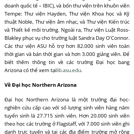
doanh
quốc
tế
–
IBIC
),
và
bốn
thư
viện
trên
khuôn
viên
Tempe:
Thư
viện
Hayden,
Thư
viện
Khoa
học
và
Kỹ
thuật
Noble,
Thư
viện
âm
nhạc
,
và
Thư
viện
Kiến
trúc
và
Thiết
kế
môi
trường
.
Ngoài
ra
,
Thư
viện
Luật
Ross-
Blakley
phục
vụ
cho
trường
luật
Sandra Day O'Connor.
Các
thư
viện
ASU
hỗ
trợ
hơn
82.000
sinh
viên
toàn
thời
gian
và
bán
thời
gian
và
hơn
3.000
giảng
viên
.
Để
biết
thêm
thông
tin
về
các
trường
Đại
học
bang
Arizona
có
thể
xem
tại
lib.asu.edu
.
Về
Đại
học
Northern Arizona
Đại
học
Northern Arizona
là
một
trường
đại
học-
nghiên
cứu
cấp
cao
với
số
lượng
sinh
viên
hàng
năm
tuyển
sinh
là
27.715
sinh
viên
.
Hơn
20.000
sinh
viên
theo
học
các
trường
ở Flagstaff,
với
7.000
sinh
viên
ghi
danh
trực
tuyến
và
tại
các
địa
điểm
trường
mở
rộng