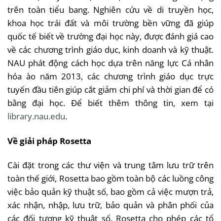
trên
toàn
tiểu
bang.
Nghiên
cứu
về
di
truyền
học
,
khoa
học
trái
đất
và
môi
trường
bền
vững
đã
giúp
quốc
tế
biết
về
trường
đại
học
này
,
được
đánh
giá
cao
về
các
chương
trình
giáo
dục
,
kinh
doanh
và
kỹ
thuật
.
NAU
phát
động
cách
học
dựa
trên
năng
lực
Cá
nhân
hóa
ào
năm
2013,
các
chương
trình
giáo
dục
trực
tuyến
đầu
tiên
giúp
cắt
giảm
chi
phí
và
thời
gian
để
có
bằng
đại
học
.
Để
biết
thêm
thông
tin,
xem
tại
library.nau.edu
.
Về
giải
pháp
Rosetta
Cài
đặt
trong
các
thư
viện
và
trung
tâm
lưu
trữ
trên
toàn
thế
giới
, Rosetta
bao
gồm
toàn
bộ
các
luồng
công
việc
bảo
quản
kỹ
thuật
số
,
bao
gồm
cả
việc
mượn
trả
,
xác
nhận
,
nhập
,
lưu
trữ
,
bảo
quản
và
phân
phối
của
các
đối
tượng
kỹ
thuật
số
. Rosetta
cho
phép
các
tổ