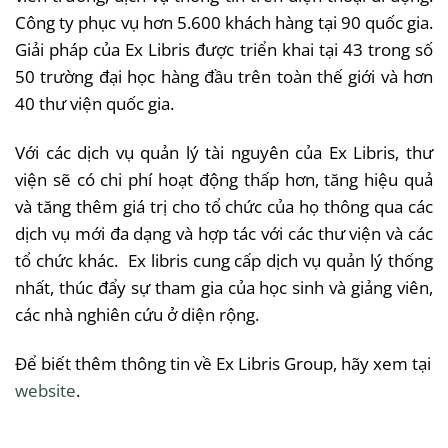
Công
ty
phục
vụ
hơn
5.600
khách
hàng
tại
90
quốc
gia
.
Giải
pháp
của
Ex
Libris
được
triển
khai
tại
43
trong
số
50
trường
đại
học
hàng
đầu
trên
toàn
thế
giới
và
hơn
40
thư
viện
quốc
gia
.
Với
các
dịch
vụ
quản
lý
tài
nguyên
của
Ex
Libris
,
thư
viện
sẽ
có
chi
phí
hoạt
động
thấp
hơn
,
tăng
hiệu
quả
và
tăng
thêm
giá
trị
cho
tổ
chức
của
họ
thông
qua
các
dịch
vụ
mới
đa
dạng
và
hợp
tác
với
các
thư
viện
và
các
tổ
chức
khác
. Ex
libris
cung
cấp
dịch
vụ
quản
lý
thống
nhất
,
thúc
đẩy
sự
tham
gia
của
học
sinh
và
giảng
viên
,
các
nhà
nghiên
cứu
ở
diện
rộng
.
Để
biết
thêm
thông
tin
về
Ex
Libris
Group,
hãy
xem
tại
website
.