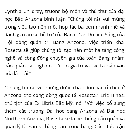
Cynthia
Childrey
,
trưởng
bộ
môn
và
thủ
thư
của
đại
học
Bắc
Arizona
bình
luận
“Chúng
tôi
rất
vui
mừng
trong
việc
tạo
nên
một
hợp
tác
ba
bên
mạnh
mẽ
và
đánh
giá
cao
sự
hỗ
trợ
của
Ban
dự
án
Dữ
liệu
Sống
của
Hội
đồng
quản
trị
Bang Arizona.
Việc
triển
khai
Rosetta
sẽ
giúp
chúng
tôi
tạo
nên
một
hạ
tầng
công
nghệ
và
cộng
đồng
chuyên
gia
của
toàn
Bang
nhằm
bảo
quản
các
nghiên
cứu
có
giá
trị
và
các
tài
sản
văn
hóa
lâu
dài.”
"
Chúng
tôi
rất
vui
mừng
được
chào
đón
hai
tổ
chức
ở
Arizona
cho
cộng
đồng
quốc
tế
Rosetta," Eric Hines,
chủ
tịch
của
Ex
Libris
Bắc
Mỹ,
nói
"
Với
việc
bổ
sung
thêm
các
trường
Đại
học
bang Arizona
và
Đại
học
Northern Arizona, Rosetta
sẽ
là
hệ
thống
bảo
quản
và
quản
lý
tài
sản
số
hàng
đầu
trong
bang.
Cách
tiếp
cận