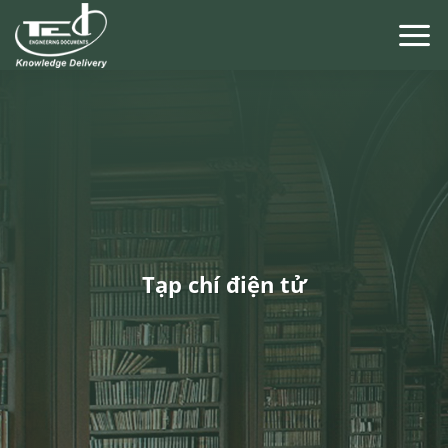
Chuyển
đến
nội
dung
Tạp chí điện tử