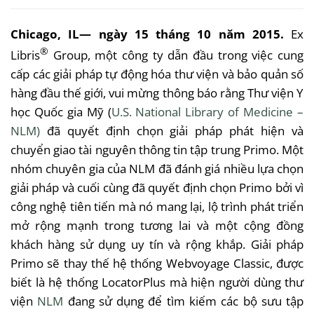
Chicago, IL—
ngày
15
tháng
10
năm
2015.
Ex
®
Libris
Group,
một
công
ty
dẫn
đầu
trong
việc
cung
cấp
các
giải
pháp
tự
động
hóa
thư
viện
và
bảo
quản
số
hàng
đầu
thế
giới
,
vui
mừng
thông
báo
rằng
Thư
viện
Y
học
Quốc
gia
Mỹ (
U.S. National Library of Medicine –
NLM
)
đã
quyết
định
chọn
giải
pháp
phát
hiện
và
chuyển
giao
tài
nguyên
thông
tin
tập
trung
Primo.
Một
nhóm
chuyên
gia
của
NLM
đã
đánh
giá
nhiều
lựa
chọn
giải
pháp
và
cuối
cùng
đã
quyết
định
chọn
Primo
bởi
vì
công
nghệ
tiên
tiến
mà
nó
mang
lại
,
lộ
trình
phát
triển
mở
rộng
mạnh
trong
tương
lai
và
một
cộng
đồng
khách
hàng
sử
dụng
uy
tín
và
rộng
khắp
.
Giải
pháp
Primo
sẽ
thay
thế
hệ
thống
Webvoyage
Classic,
được
biết
là
hệ
thống
LocatorPlus
mà
hiện
người
dùng
thư
viện
NLM
đang
sử
dụng
để
tìm
kiếm
các
bộ
sưu
tập