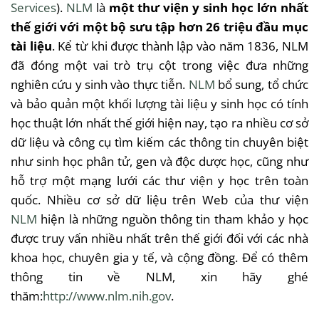
Services
).
NLM
là
một
thư
viện
y
sinh
học
lớn
nhất
thế
giới
với
một
bộ
sưu
tập
hơn
26
triệu
đầu
mục
tài
liệu
.
Kể
từ
khi
được
thành
lập
vào
năm
1836,
NLM
đã
đóng
một
vai
trò
trụ
cột
trong
việc
đưa
những
nghiên
cứu
y
sinh
vào
thực
tiễn
.
NLM
bổ
sung,
tổ
chức
và
bảo
quản
một
khối
lượng
tài
liệu
y
sinh
học
có
tính
học
thuật
lớn
nhất
thế
giới
hiện
nay, tạo
ra
nhiều
cơ
sở
dữ
liệu
và
công
cụ
tìm
kiếm
các
thông
tin
chuyên
biệt
như
sinh
học
phân
tử
, gen
và
độc
dược
học
,
cũng
như
hỗ
trợ
một
mạng
lưới
các
thư
viện
y
học
trên
toàn
quốc
.
Nhiều
cơ
sở
dữ
liệu
trên
Web
của
thư
viện
NLM
hiện
là
những
nguồn
thông
tin
tham
khảo
y
học
được
truy
vấn
nhiều
nhất
trên
thế
giới
đối
với
các
nhà
khoa
học
,
chuyên
gia
y
tế
,
và
cộng
đồng
.
Để
có
thêm
thông
tin
về
NLM
,
xin
hãy
ghé
thăm
:
http://www.nlm.nih.gov
.