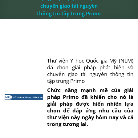
chuyển giao tài nguyên
thông tin tập trung Primo
Thư
viện
Y
học
Quốc
gia
Mỹ (
NLM
)
đã
chọn
giải
pháp
phát
hiện
và
chuyển
giao
tài
nguyên
thông
tin
tập
trung
Primo
Chức
năng
mạnh
mẽ
của
giải
pháp
Primo
đã
khiến
cho
nó
là
giải
pháp
được
hiển
nhiên
lựa
chọn
để
đáp
ứng
nhu
cầu
của
thư
viện
này
ngày
hôm
nay
và
cả
trong
tương
lai
.