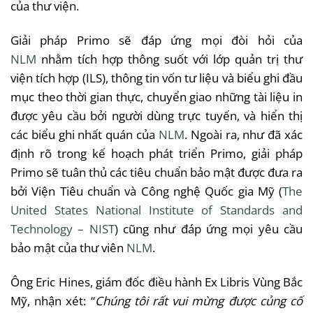
của
thư
viện
.
Giải
pháp
Primo
sẽ
đáp
ứng
mọi
đòi
hỏi
của
NLM
nhằm
tích
hợp
thông
suốt
với
lớp
quản
trị
thư
viện
tích
hợp
(
ILS
),
thông
tin
vốn
tư
liệu
và
biểu
ghi
đầu
mục
theo
thời
gian
thực
,
chuyển
giao
những
tài
liệu
in
được
yêu
cầu
bởi
người
dùng
trực
tuyến
,
và
hiển
thị
các
biểu
ghi
nhất
quán
của
NLM
.
Ngoài
ra
,
như
đã
xác
định
rõ
trong
kế
hoạch
phát
triển
Primo,
giải
pháp
Primo
sẽ
tuân
thủ
các
tiêu
chuẩn
bảo
mật
được
đưa
ra
bởi
Viện
Tiêu
chuẩn
và
Công
nghệ
Quốc
gia
Mỹ (
The
United States National Institute of Standards and
Technology –
NIST
)
cũng
như
đáp
ứng
mọi
yêu
cầu
bảo
mật
của
thư
viên
NLM
.
Ông
Eric Hines,
giám
đốc
điều
hành
Ex
Libris
Vùng
Bắc
Mỹ,
nhận
xét
:
“
Chúng
tôi
rất
vui
mừng
được
củng
cố