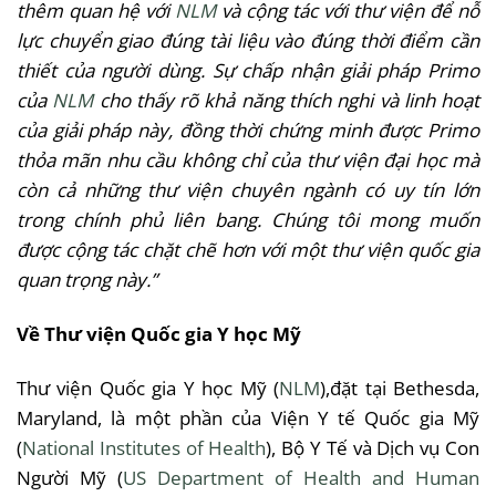
thêm
quan
hệ
với
NLM
và
cộng
tác
với
thư
viện
để
nỗ
lực
chuyển
giao
đúng
tài
liệu
vào
đúng
thời
điểm
cần
thiết
của
người
dùng
.
Sự
chấp
nhận
giải
pháp
Primo
của
NLM
cho
thấy
rõ
khả
năng
thích
nghi
và
linh
hoạt
của
giải
pháp
này
,
đồng
thời
chứng
minh
được
Primo
thỏa
mãn
nhu
cầu
không
chỉ
của
thư
viện
đại
học
mà
còn
cả
những
thư
viện
chuyên
ngành
có
uy
tín
lớn
trong
chính
phủ
liên
bang.
Chúng
tôi
mong
muốn
được
cộng
tác
chặt
chẽ
hơn
với
một
thư
viện
quốc
gia
quan
trọng
này.”
Về
Thư
viện
Quốc
gia
Y
học
Mỹ
Thư
viện
Quốc
gia
Y
học
Mỹ (
NLM
),
đặt
tại
Bethesda,
Maryland,
là
một
phần
của
Viện
Y
tế
Quốc
gia
Mỹ
(
National Institutes of Health
),
Bộ
Y
Tế
và
Dịch
vụ
Con
Người
Mỹ (
US Department of Health and Human