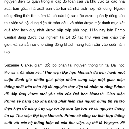
nguyên điện tử quan trọng ở cập độ toàn cầu và khu vực từ các nhà
xuất bản gốc, nhà xuất bản cấp hai và nhà tích hợp nội dung.
Người
dùng đồng thời tìm kiếm tất cả các bộ sưu tập được quản lý riêng của
thư
viện và nội dung điện tử toàn cầu, và nhận được một danh mục kết
quả tổng hợp duy nhất được sắp xếp phù hợp. Hiện nay bản Primo
Central đang được thử nghiệm tại 14 đối tác thư viện trên khắp thế
giới, và sẽ sẵn có cho cộng đồng khách hàng toàn cầu vào cuối năm
nay.
Suzanne Clarke, giám đốc bộ phận tài nguyên thông tin tại Đại học
Monash, đã nhận xét: “
Thư viện Đại học Monash đã tiến hành một
cuộc đánh giá nhiều giải pháp nhằm cung cấp một giao diện
thống nhất trên toàn bộ tài nguyên thư viện và nhận ra rằng Primo
đã đáp ứng được mọi yêu cầu của Đại học Monash. Giao diện
Primo sẽ nâng cao khả năng phát hiện của người dùng tin và tạo
điện kiện dễ dàng truy cập tới bộ sưu tập lớn về tài nguyên thông
tin tại Thư viện Đại học Monash.
Primo sẽ cũng sự tích hợp thông
suốt với các hệ thống hiện có của thư viện, cụ thể là Voyayer, để