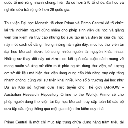
quốc tế mở rộng nhanh chóng, hiện đã có hơn 270 tổ chức đại học và
nghiên cứu trải rộng ở hơn 29 quốc gia.
Thư viện Đại học Monash đã chọn Primo và Primo Central để tổ chức
lại trải nghiệm người dùng
nhằm cho phép sinh viên đại học và giảng
viên tìm kiếm và truy cập những bộ sưu tập in và điện tử của đại học
này một cách dễ dàng. Trong những năm gần đây, mục lục
thư
viện tại
đại học Monash được bổ sung nhiều nguồn tài nguyên khác nhau.
Những sự thay đổi này có được do kết quả của cuộc cách mạng về
mong muốn và ứng xử diễn ra ở
phía
người
dùng thư viện, số lượng
cơ sở dữ liệu mà hiện thư viện đang cung cấp khả năng truy cập tăng
nhanh chóng; cùng với sự triển khai nhiều kho số ở trường đại học như
Dự án Kho số Nghiên cứu Trực tuyến cho Thế giới (ARROW –
Australian Research Repository Online to the World). Primo sẽ cho
phép người dùng
thư
viện tại Đại học Monash truy cập toàn bộ các bộ
sưu tập sâu rộng thông qua một giao diện tìm kiếm duy nhất.
Primo Central là một chỉ mục tập trung chứa đựng hàng trăm triệu tài