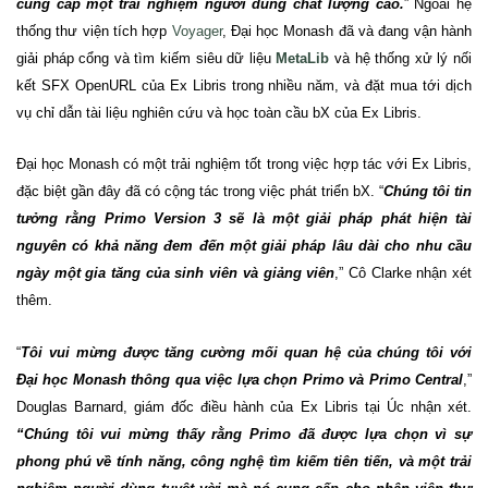
cung cấp một trải nghiệm người dùng chất lượng cao.
”
Ngoài hệ
thống thư viện tích hợp
Voyager
, Đại học Monash đã và đang vận hành
giải pháp cổng và tìm kiếm siêu dữ liệu
MetaLib
và hệ thống xử lý nối
kết SFX OpenURL của Ex Libris trong nhiều năm, và đặt mua tới dịch
vụ chỉ dẫn tài liệu nghiên cứu và học toàn cầu bX của Ex Libris.
Đại học Monash có một trải nghiệm tốt trong việc hợp tác với Ex Libris,
đặc biệt gần đây đã có cộng tác trong việc phát triển bX.
“
Chúng tôi tin
tưởng rằng Primo Version 3 sẽ là một giải pháp phát hiện tài
nguyên có khả năng đem đến một giải pháp lâu dài cho nhu cầu
ngày một gia tăng của sinh viên và giảng viên
,” Cô Clarke nhận xét
thêm.
“
Tôi vui mừng được tăng cường mối quan hệ của chúng tôi với
Đại học Monash thông qua việc lựa chọn Primo và Primo Central
,”
Douglas Barnard, giám đốc điều hành của Ex Libris tại Úc nhận xét.
“Chúng tôi vui mừng thấy rằng Primo đã được lựa chọn vì sự
phong phú về tính năng, công nghệ tìm kiếm tiên tiến, và một trải