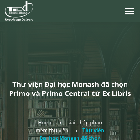
Chuyển
đến
nội
dung
Thư viện Đại học Monash đã chọn
Primo và Primo Central từ Ex Libris
Home
Giải pháp phần
mềm thư viện
Thư viện
Đại học Monash đã chọn