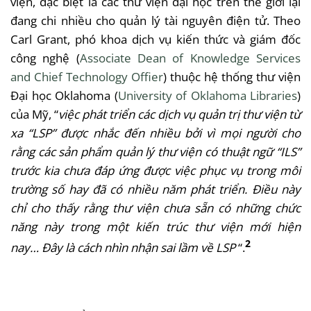
viện, đặc biệt là các thư viện đại học trên thế giới lại
đang chi nhiều cho quản lý tài nguyên điện tử. Theo
Carl Grant, phó khoa dịch vụ kiến thức và giám đốc
công nghệ (
Associate Dean of Knowledge Services
and Chief Technology Offier
) thuộc hệ thống thư viện
Đại học Oklahoma (
University of Oklahoma Libraries
)
của Mỹ, “
việc phát triển các dịch vụ quản trị thư viện từ
xa “LSP” được nhắc đến nhiều bởi vì mọi người cho
rằng các sản phẩm quản lý thư viện có thuật ngữ “ILS”
trước kia chưa đáp ứng được việc phục vụ trong môi
trường số hay đã có nhiều năm phát triển. Điều này
chỉ cho thấy rằng thư viện chưa sẵn có những chức
năng này trong một kiến trúc thư viện mới hiện
2
nay…
Đây là cách nhìn nhận sai lầm về LSP
“.