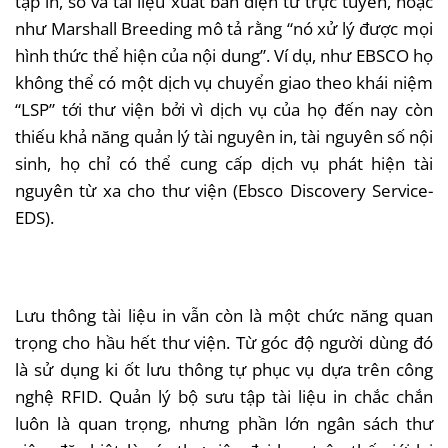
tập in, số và tài liệu xuất bản điện tử trực tuyến, hoặc
như Marshall Breeding mô tả rằng “nó xử lý được mọi
hình thức thể hiện của nội dung”. Ví dụ, như EBSCO họ
không thể có một dịch vụ chuyển giao theo khái niệm
“LSP” tới thư viện bởi vì dịch vụ của họ đến nay còn
thiếu khả năng quản lý tài nguyên in, tài nguyên số nội
sinh, họ chỉ có thể cung cấp dịch vụ phát hiện tài
nguyên từ xa cho thư viện (Ebsco Discovery Service-
EDS).
Lưu thông tài liệu in vẫn còn là một chức năng quan
trọng cho hầu hết thư viện. Từ góc độ người dùng đó
là sử dụng ki ốt lưu thông tự phục vụ dựa trên công
nghệ RFID. Quản lý bộ sưu tập tài liệu in chắc chắn
luôn là quan trọng, nhưng phần lớn ngân sách thư