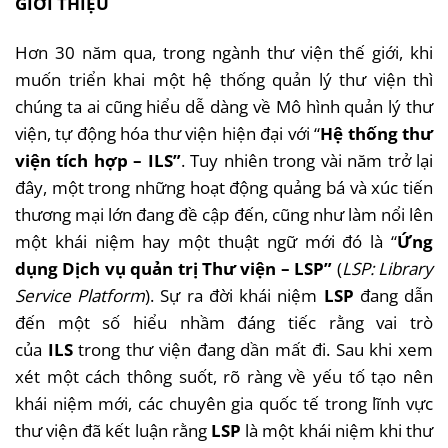
GIỚI THIỆU
Hơn 30 năm qua, trong ngành thư viện thế giới, khi
muốn triển khai một hệ thống quản lý thư viện thì
chúng ta ai cũng hiểu dễ dàng về Mô hình quản lý thư
viện, tự động hóa thư viện hiện đại với “
Hệ thống thư
viện tích hợp – ILS”
. Tuy nhiên trong vài năm trở lại
đây, một trong những hoạt động quảng bá và xúc tiến
thương mại lớn đang đề cập đến, cũng như làm nổi lên
một khái niệm hay một thuật ngữ mới đó là “
Ứng
dụng Dịch vụ quản trị Thư viện – LSP”
(
LSP: Library
Service Platform
). Sự ra đời khái niệm
LSP
đang dẫn
đến một số hiểu nhầm đáng tiếc rằng vai trò
của
ILS
trong thư viện đang dần mất đi. Sau khi xem
xét một cách thông suốt, rõ ràng về yếu tố tạo nên
khái niệm mới, các chuyên gia quốc tế trong lĩnh vực
thư viện đã kết luận rằng
LSP
là một khái niệm khi thư