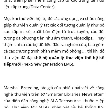
phát triển phần mềm cung cấp từ các trung tâm dữ
liệu tập trung (Data Center).
Một khi thư viện hội tụ đủ các ứng dụng và chức năng
giúp thư viện quản lý tất các đối tượng quản lý như bộ
sưu tập in, số, xuất bản điện tử trực tuyến, các đối
tượng đa phương tiện như âm thanh, videoclips…, hay
thậm chí cả các bộ dữ liệu đầu ra nghiên cứu, bao gồm
cả các chương trình phần mềm mô phỏng …. thì khi đó
thư viện đã đạt
thế hệ quản lý thư viện thế hệ kế
tiếp/mới
(next/new generation LMS).
Marshall Breeding, tác giả của nhiều bài viết về công
nghệ thư viện trên tờ “Smarter Libraries Newsletter”
của diễn đàn công nghệ ALA Techsource thuộc Hiệp
hội Thư viện Mỹ (ALA), nhận xét về hệ thống ILS: