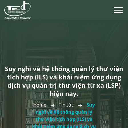
Chuyển
đến
nội
dung
Suy nghĩ về hệ thống quản lý thư viện
tích hợp (ILS) và khái niệm ứng dụng
dịch vụ quản trị thư viện từ xa (LSP)
hiện nay.
Home
Tin tức
Suy
nghĩ về hệ thống quản lý
thư viện tích hợp (ILS) và
khái niệm ứng dụng dịch vụ