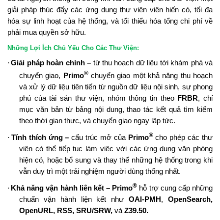
giải pháp thúc đẩy các ứng dụng thư viện viện hiến có, tối đa
hóa sự linh hoạt của hệ thống, và tối thiểu hóa tổng chi phí về
phải mua quyền sở hữu.
Những Lợi Ích Chủ Yếu Cho Các Thư Viện:
·
Giải pháp hoàn chỉnh –
từ thu hoạch dữ liệu tới khám phá và
®
chuyển giao,
Primo
chuyển giao một khả năng thu hoạch
và xử lý dữ liệu tiên tiến từ nguồn dữ liệu nội sinh, sự phong
phú của tài sản thư viện, nhóm thông tin theo
FRBR
, chỉ
mục văn bản từ bảng nội dung, thao tác kết quả tìm kiếm
theo thời gian thực, và chuyển giao ngay lập tức.
®
·
Tính thích ứng –
cấu trúc mở của
Primo
cho phép các thư
viện có thể tiếp tục làm việc với các ứng dụng văn phòng
hiện có, hoặc bổ sung và thay thế những hệ thống trong khi
vẫn duy trì một trải nghiệm người dùng thống nhất.
®
·
Khả năng vận hành liên kết – Primo
hỗ trợ cung cấp những
chuẩn vận hành liện kết như
OAI-PMH
,
OpenSearch,
OpenURL, RSS, SRU/SRW,
và
Z39.50.