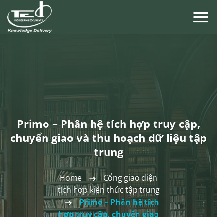
Chuyển
đến
nội
dung
Primo – Phân hệ tích hợp truy cập,
chuyển giao và thu hoạch dữ liệu tập
trung
Home
Cổng giao diện
tích hợp kiến thức tập trung
Primo – Phân hệ tích
hợp truy cập, chuyển giao