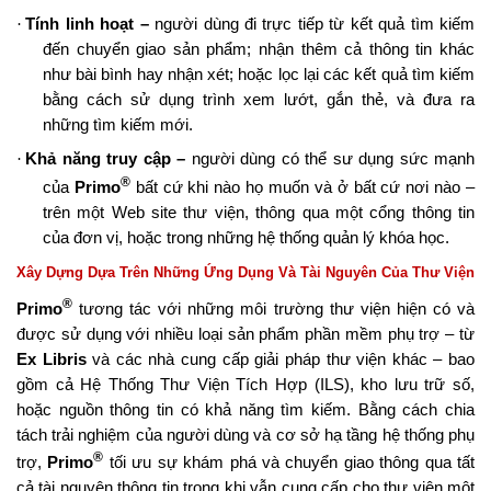
·
Tính linh hoạt –
người dùng đi trực tiếp từ kết quả tìm kiếm
đến chuyển giao sản phẩm; nhận thêm cả thông tin khác
như bài bình hay nhận xét; hoặc lọc lại các kết quả tìm kiếm
bằng cách sử dụng trình xem lướt, gắn thẻ, và đưa ra
những tìm kiếm mới.
·
Khả năng truy cập –
người dùng có thể sư dụng sức mạnh
®
của
Primo
bất cứ khi nào họ muốn và ở bất cứ nơi nào –
trên một Web site thư viện, thông qua một cổng thông tin
của đơn vị, hoặc trong những hệ thống quản lý khóa học.
Xây Dựng Dựa Trên Những Ứng Dụng Và Tài Nguyên Của Thư Viện
®
Primo
tương tác với những môi trường thư viện hiện có và
được sử dụng với nhiều loại sản phẩm phần mềm phụ trợ – từ
Ex Libris
và các nhà cung cấp giải pháp thư viện khác – bao
gồm cả Hệ Thống Thư Viện Tích Hợp (ILS), kho lưu trữ số,
hoặc nguồn thông tin có khả năng tìm kiếm. Bằng cách chia
tách trải nghiệm của người dùng và cơ sở hạ tầng hệ thống phụ
®
trợ,
Primo
tối ưu sự khám phá và chuyển giao thông qua tất
cả tài nguyên thông tin trong khi vẫn cung cấp cho thư viện một