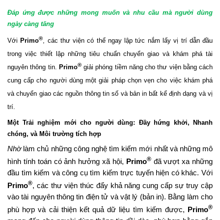
Đáp
ứng
được
những
mong
muốn
và
nhu
cầu
mà
người
dùng
ngày
càng
tăng
®
Với
Primo
, các
thư
viện
có thể ngay lập tức nắm lấy vị trí dẫn đầu
trong
việc thiết lập những tiêu chuẩn chuyển giao
và
khám phá
tài
®
nguyên
thông tin.
Primo
giải phóng tiềm năng cho thư viện bằng cách
cung cấp cho người dùng một giải pháp chọn vẹn cho việc khám phá
và chuyển giao các nguồn thông tin số và bản in bất kể định dạng và vị
trí.
Một Trải nghiệm mới cho người dùng: Đầy hứng khởi, Nhanh
chóng, và Môi trường tích hợp
Nhờ
làm chủ những công nghệ tìm kiếm mới nhất và những mô
®
hình tính toán có ảnh hưởng xã hội,
Primo
đã vượt xa những
đầu tìm kiếm và công cụ tìm kiếm trực tuyến hiện có khác. Với
®
Primo
, các thư viện thúc đẩy khả năng cung cấp sự truy cập
vào tài nguyên thông tin điện tử và vật lý (bản in). Bằng làm cho
®
phù hợp và cải thiện kết quả dữ liệu tìm kiếm được,
Primo