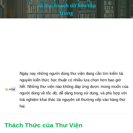
và thu hoạch dữ liệu tập
trung
Ngày
nay
những
người
dùng
thư
viện
đang
cần
tìm
kiếm
tài
nguyên
kiến
thức
học
thuật
có
nhiều
lựa
chọn
hơn
bao
giờ
hết
.
Những
thư
viện
nào
không
đáp
ứng
được
mong
muốn
của
người
dùng
về
tốc
độ
,
dễ
dàng
trong
sử
dụng
,
và
phù
hợp
với
trải
nghiệm
khai
thác
tài
nguyên
sẽ
thường
xếp
vào
hàng
thứ
hai
.
Thách
Thức
của
Thư
Viện