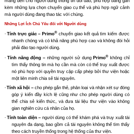
mang đến cho người dùng thông tin dồi dào, phù hợp bằng gắn
kèm
những lựa chọn chuyển giao cụ thể và phù hợp ngữ cảnh
mà người dùng đang thao tác với chúng.
Những Lợi Ích Chủ Yếu đối với Người dùng
®
·
Tính trực giác – Primo
chuyển giao kết quả tìm kiếm được
nhanh chóng và có khả năng phù hợp cao và không đòi hỏi
phải đào tạo người dùng.
®
·
Tính năng động –
những người sử dụng
Primo
không chỉ
tìm thấy thông tin mà họ cần mà còn có thể truy xuất được
nó phù hợp với quyền truy cập cấp phép bởi thư viện hoặc
một liên minh chia sẻ tài nguyên.
·
Tính xã hội –
cho phép
gắn thẻ, phân loại và nhận xét sự đóng
góp ý kiến đầy kích lệ cũng như cho phép người dùng có
thể chia sẻ kiến thức, và đưa tài liệu thư viện vào không
gian nghiên cứu cá nhân của họ.
·
Tính toàn diện –
người dùng có thể khám phá và truy xuất tài
nguyên đa dạng, bao gồm cả tài nguyên không thể tìm thấy
theo cách truyền thống trong hệ thống của thư viện.