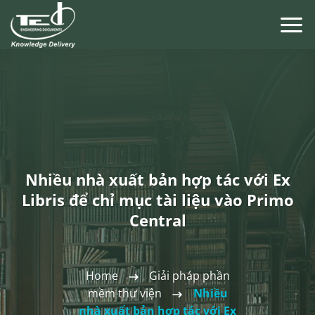
Chuyển
đến
nội
dung
Nhiều nhà xuất bản hợp tác với Ex
Libris để chỉ mục tài liệu vào Primo
Central
Home
Giải pháp phần
mềm thư viện
Nhiều
nhà xuất bản hợp tác với Ex