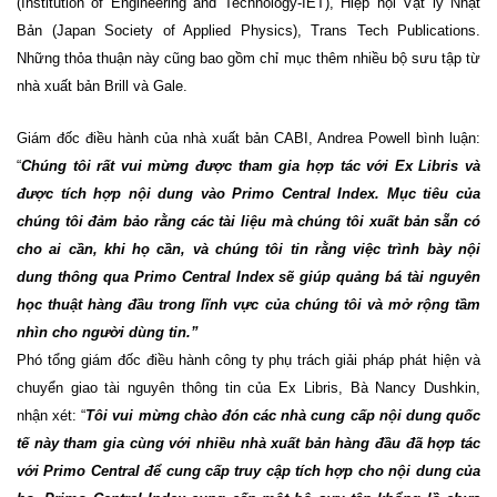
(Institution of Engineering and Technology-IET), Hiệp hội Vật l
ý
Nhật
Bản (Japan Society of Applied Physics), Trans Tech Publications.
Những thỏa thuận này cũng bao gồm chỉ mục thêm nhiều bộ sưu tập từ
nhà xuất bản Brill và Gale.
Giám đốc điều hành của nhà xuất bản CABI, Andrea Powell bình luận:
“
Chúng tôi rất vui mừng được tham gia hợp tác với Ex Libris và
được tích hợp nội dung vào Primo Central Index. Mục tiêu của
chúng tôi đảm bảo rằng các tài liệu mà chúng tôi xuất bản sẵn có
cho ai cần, khi họ cần, và chúng tôi tin rằng việc trình bày nội
dung thông qua Primo Central Index sẽ giúp quảng bá tài nguyên
học thuật hàng đầu trong lĩnh vực của chúng tôi và mở rộng tầm
nhìn cho người dùng tin.”
Phó tổng giám đốc điều hành công ty phụ trách giải pháp phát hiện và
chuyển giao tài nguyên thông tin của Ex Libris, Bà Nancy Dushkin,
nhận xét: “
Tôi vui mừng chào đón các nhà cung cấp nội dung quốc
tế này tham gia cùng với nhiều nhà xuất bản hàng đầu đã hợp tác
với Primo Central để cung cấp truy cập tích hợp cho nội dung của