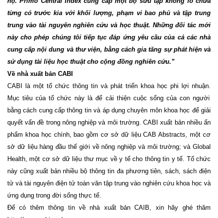
họ. Primo Central Index cung cấp một bộ sưu tập khổng lồ chưa
từng có trước kia với khối lượng, phạm
vi
bao phủ và tập trung
trung vào tài nguyên nghiên cứu và học thuật. Những đối tác mới
này cho phép chúng tôi tiếp tục đáp ứng yêu cầu của cả các nhà
cung cấp nội dung và
thư
viện, bằng cách gia tăng sự phát hiện và
sử dụng tài liệu học thuật cho cộng đồng nghiên cứu.”
Về nhà xuất bản CABI
CABI là một tổ chức thông tin và phát triển khoa học phi lợi nhuận.
Mục tiêu của tổ chức này là để cải thiện cuộc sống của con người
bằng cách cung cấp thông tin và áp dụng chuyên môn khoa học để giải
quyết vấn đề trong nông nghiệp và môi trường. CABI xuất bản nhiều ấn
phẩm khoa học chính, bao gồm cơ sở dữ liệu CAB Abstracts, một cơ
sở dữ liệu hàng đầu thế giới về nông nghiệp và môi trường; và Global
Health, một cơ sở dữ liệu thư mục về y tế cho thông tin y tế. Tổ chức
này cũng xuất bản nhiều bộ thông tin đa phương tiên, sách, sách điện
tử và tài nguyên điện tử toàn văn tập trung vào nghiên cứu khoa học và
ứng dụng trong đời sống thực tế.
Để có thêm thông tin về nhà xuất bản CAIB, xin hãy ghé thăm