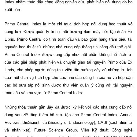
Index nhằm thúc đẩy cộng đồng nghiên cứu phát hiện nội dung do họ
xuất bản.
Primo Central Index là một chỉ mục tích hợp nội dung học
thuật vô
cùng lớn. Được quản lý trong môi trường đám mây bởi tập đoàn Ex
Libris, Primo Central có tính toàn cầu và bao gồm hàng trăm triệu tài
nguyên học thuật từ những nhà cung cấp thông tin hàng đầu thế giới.
Primo Central Index được cung cấp như một phần không thể tách rời
của các giải pháp phát hiện và chuyển giao tài nguyên Primo của Ex
Libris, cho phép người dùng thư viện tận hưởng đầy đủ những lợi ích
của một dịch vụ tích hợp cho các nhu cầu dùng tin của họ và tiếp cận
các bộ sưu tập nội sinh được thư viện quản lý cùng
với tài
nguyên
toàn cầu và khu vực từ Primo Central Index.
Những thỏa thuận gần đây đã được k
ý
kết với các nhà cung cấp nội
dung sau để tăng thêm bộ sưu tập cho Primo Central Index: Annual
Reviews, BioScientifica (Society of Endocrinology), CABI (sách điện tử
và nhận xét), Future Science Group, Viện Kỹ thuật Công nghệ