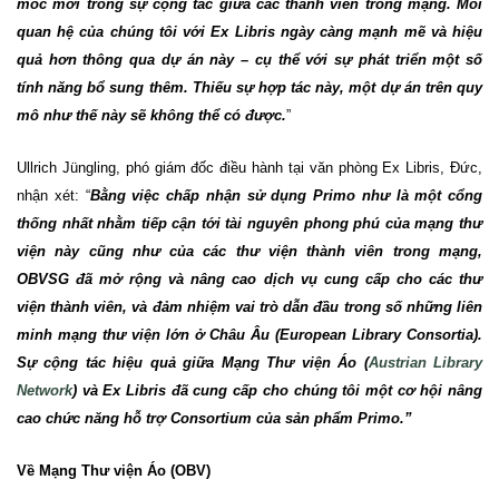
mốc mới trong sự cộng tác giữa các thành viên trong mạng. Mối
quan hệ của chúng tôi với Ex Libris ngày càng mạnh mẽ và hiệu
quả hơn thông qua dự
án
này – cụ thể với sự phát triển một số
tính năng bổ sung thêm. Thiếu sự hợp tác này, một dự
án
trên quy
mô như thế này sẽ không thể có
được.
”
Ullrich Jüngling, phó giám đốc điều hành tại văn phòng Ex Libris, Đức,
nhận xét: “
Bằng việc chấp nhận sử dụng Primo như là một cổng
thống nhất nhằm tiếp cận tới tài nguyên phong phú của mạng thư
viện này cũng như của các thư viện thành viên trong mạng,
OBVSG đã mở rộng và nâng cao dịch vụ cung cấp cho các thư
viện thành viên, và đảm nhiệm vai trò dẫn đầu trong số những liên
minh mạng thư viện lớn ở Châu Âu (European Library Consortia).
Sự cộng tác hiệu quả giữa Mạng Thư viện Áo (
Austrian Library
Network
) và Ex Libris đã cung cấp cho chúng tôi một cơ hội nâng
cao chức năng hỗ trợ Consortium của sản phẩm Primo.”
Về Mạng Thư viện Áo (OBV)