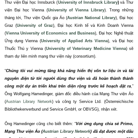
Thư viện Đại học Innsburck (
University of Innsbruck Library
)
và Thư
viện Đại học Vienna (
University of Vienna Library
). Trong những
tháng tới, Thư viện Quốc gia Áo (
Austrian National Library
), Đại học
Graz (
University of Graz
), Đại học Kinh tế và Kinh Doanh Vienna
(
Vienna University of Economics and Business
), Đại học Nghệ thuật
Ứng dụng Vienna (
University of Applied Arts Vienna
), và Đại học
Thuốc Thú y Vienna (
University of Veterinary Medicine Vienna
) sẽ
tham dự liên minh mạng thư viện này (consortium).
“
Chúng tôi vui mừng tăng khả năng hiển thị vốn tư liệu in và tài
nguyên điện tử tới người dùng thư viện và đã hoàn thành thành
công một dự án triển khai trên diện rộng trước kế hoạch đặt ra
,”
Ông Wolfgang Hamedinger, giám đốc điều hành của Mạng Thư viện Áo
(
Austrian Library Network
) và công ty Service Ltd. (Österreichische
Bibliothekenverbund und Service GmbH, or OBVSG), nhận xét.
Ông Hamedinger cũng cho biết thêm: “
Với ứng dụng chia sẻ Primo,
Mạng Thư viện Áo (
Austrian Library Network
) đã đạt được một dấu