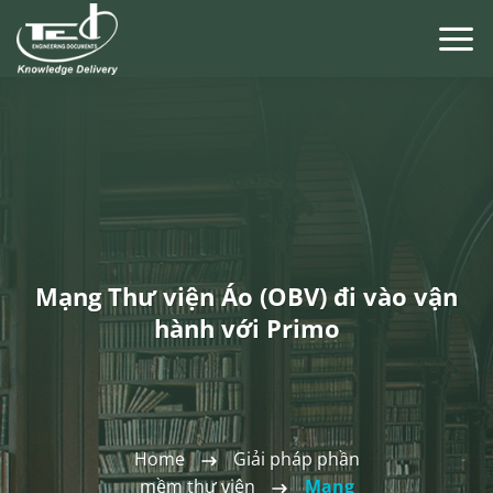
Chuyển
đến
nội
dung
Mạng Thư viện Áo (OBV) đi vào vận
hành với Primo
Home
Giải pháp phần
mềm thư viện
Mạng