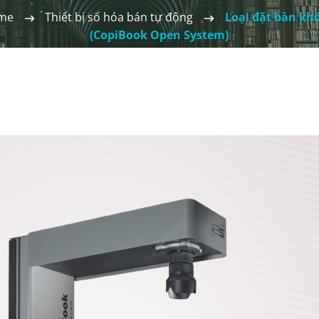
me
Thiết bị số hóa bán tự động
Loại đặt bàn kh
(CopiBook Open System)