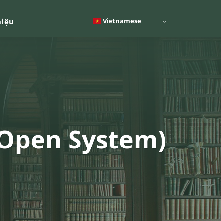
Vietnamese
hiệu
 Open System)