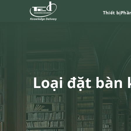
Chuyển
đến
Thiết bị
Phầ
nội
dung
Loại đặt bàn