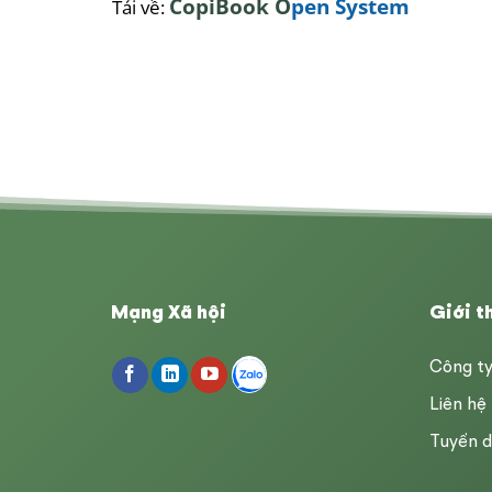
CopiBook O
pen System
Tải
về
:
Mạng Xã hội
Giới t
Công t
Liên hệ
Tuyển 