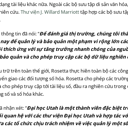
 dạng tài liệu khác nữa. Ngoài các bộ sưu tập di sản văn hó
hiên cứu.
Thư viện J. Willard Marriott
tập hợp các bộ sưu tậ
.
thông tin đã nói: “
Để đánh giá thị trường, chúng tôi thấ
 nay để quản lý và bảo quản một phạm vi rộng lớn các
i thích ứng với sự tăng trưởng nhanh chóng của nguồ
bảo quản và cho phép truy cập các bộ dữ liệu nghiên
u trữ trên toàn thế giới, Rosetta thực hiên toàn bộ các côn
uyển giao các đối tượng số hóa. Rosetta cho phép các trườn
 cho phép truy cập tới tài liệu số, đầu ra nghiên cứu trong
ng số và số hóa khác.
ã nhận xét: “
Đại học Utah là một thành viên đặc biệt 
ối quan hệ với các thư viện Đại học Utah và hợp tác v
 các tổ chức chịu trách nhiệm về việc quản lý một số