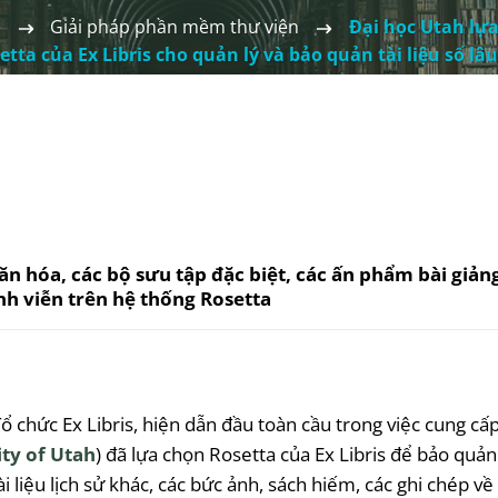
e
Giải pháp phần mềm thư viện
Đại học Utah lự
etta của Ex Libris cho quản lý và bảo quản tài liệu số lâu
văn hóa, các bộ sưu tập đặc biệt, các ấn phẩm bài giản
nh viễn trên hệ thống Rosetta
Tổ chức Ex Libris, hiện dẫn đầu toàn cầu trong việc cung cấp
ity of Utah
) đã lựa chọn Rosetta của Ex Libris để bảo quả
i liệu lịch sử khác, các bức ảnh, sách hiếm, các ghi chép v