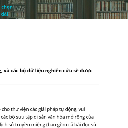
a chọn
 dài
g, và các bộ dữ liệu nghiên cứu sẽ được
 cho thư viện các giải pháp tự động, vui
n các bộ sưu tập di sản văn hóa mở rộng của
ề lịch sử truyền miệng (bao gồm cả bài đọc và