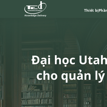
Chuyển
đến
Thiết bị
Phầ
nội
dung
Đại học Utah
cho quản lý 