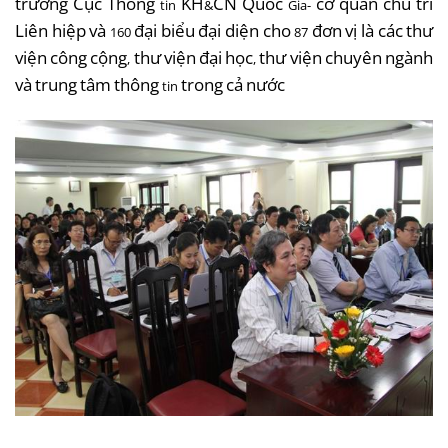
trưởng
Cục
Thông
KH
CN
Quốc
cơ
quan
chủ
trì
tin
&
Gia-
Liên
hiệp
và
đại
biểu
đại
diện
cho
đơn
vị
là
các
thư
160
87
viện
công
cộng
thư
viện
đại
học
thư
viện
chuyên
ngành
,
,
và
trung
tâm
thông
trong
cả
nước
tin