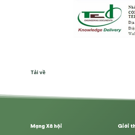
Tải
về
Mạng Xã hội
Giới t