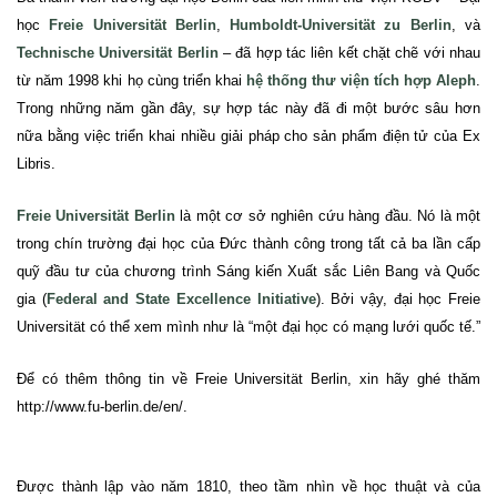
học
Freie Universität Berlin
,
Humboldt-Universität zu Berlin
, và
Technische Universität Berlin
– đã hợp tác liên kết chặt chẽ với nhau
từ năm 1998 khi họ cùng triển khai
hệ thống thư viện tích hợp Aleph
.
Trong những năm gần đây, sự hợp tác này đã đi một bước sâu hơn
nữa bằng việc triển khai nhiều giải pháp cho sản phẩm điện tử của Ex
Libris.
Freie Universität Berlin
là một cơ sở nghiên cứu hàng đầu.
Nó là một
trong chín trường đại học của Đức thành công trong tất cả ba lần cấp
quỹ đầu tư của chương trình Sáng kiến Xuất sắc Liên Bang và Quốc
gia (
Federal and State Excellence Initiative
).
Bởi vậy, đại học Freie
Universität có thể xem mình như là “một đại học có mạng lưới quốc tế.”
Để có thêm thông tin về Freie Universität
Berlin
, xin hãy ghé thăm
http://www.fu-berlin.de/en/
.
Được thành lập vào năm 1810,
theo
tầm nhìn về học thuật và của