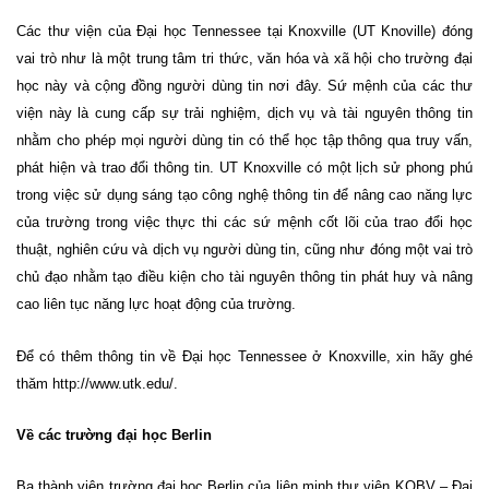
Các thư viện của Đại học Tennessee tại Knoxville (UT Knoville) đóng
vai trò như là một trung tâm tri thức, văn hóa và xã hội cho trường đại
học này và cộng đồng người dùng tin nơi đây. Sứ mệnh của các
thư
viện này là cung cấp sự trải nghiệm, dịch vụ và tài nguyên thông tin
nhằm cho phép mọi người dùng tin có thể học tập thông qua truy vấn,
phát hiện và trao đổi thông tin. UT Knoxville có một lịch sử phong phú
trong việc sử dụng sáng tạo công nghệ thông tin để nâng cao năng lực
của trường trong việc thực thi các sứ mệnh cốt lõi của trao đổi học
thuật, nghiên cứu và dịch vụ người dùng tin, cũng như đóng một vai trò
chủ đạo nhằm tạo điều kiện cho tài nguyên thông tin phát huy và nâng
cao liên tục năng lực hoạt động của trường.
Để có thêm thông tin về Đại học
Tennessee
ở
Knoxville
, xin hãy ghé
thăm
http://www.utk.edu/
.
Về các trường đại học
Berlin
Ba thành viên trường đại học Berlin của liên minh thư viện KOBV – Đại