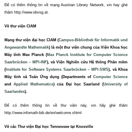
Để có thêm thông tin về mạng Austrian Library Network
, xin
hay ghé
thăm
http://www.obvsg.at
.
Về
thư
viện CIAM
Mạng thư viện đại học CIAM (
Campus-Bibliothek für Informatik und
Angewandte Mathematik
)
là một thư viện chung của Viện Khoa học
Máy tính Max Planck (
Max Planck Institute for Computer Science
Saarbrücken – MPI-INF
), và
Viện Nghiên cứu Hệ thống Phần mềm
(
Institute for Software Systems Saarbrücken – MPI-SWS
), và Khoa
Máy tính và Toán Ứng dụng (
Departments of
Computer Science
and
Applied Mathematics
) của Đại học Saarland (
University of
Saarlandes
).
Để có thêm thông tin về
thư
viện này, xin hãy ghé thăm
http://www.infomath-bib.de/en/welcome.shtml
Về các Thư viện Đại học Tennessee tại Knoxville