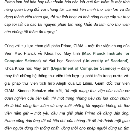
Primo làm hài hòa hay tiêu chuẩn hóa các kết quả tìm kiếm là một tính
năng quan trọng đối với chúng tôi. Là một liên minh thư viện lớn và đa
dạng thành viên tham gia, thì sự linh hoạt và khả năng
cung cấp sự truy
cập tới tất cả các tài nguyên phân tán rộng khắp đã làm cho thư viện
của chúng tôi thêm ấn
tượng
.”
Cùng với sự lựa chọn giải pháp Primo, CIAM – một thư viện chung của
Viện Max Planck về Khoa học Máy tính (
Max Planck Institute for
Computer Science
) và Đại học Saarland (
University of Saarland
),
Khoa Khoa học Máy tính (
Department of Computer Science
) – đang
thay thế những hệ thống thư viện tích hợp tự phát triển trong nước với
giải pháp thư viện tích hợp Aleph của Ex Libris. Giám đốc thư viện
CIAM, Simone Schulze cho biết
, “là một mạng thư viện của nhiều cơ
quan nghiên cứu liên kết, thì một trong những tiêu chí lựa chọn chính
đó là khả năng tìm kiếm và truy xuất những tài nguyên không do thư
viện nắm giữ – một yêu cầu mà giải pháp Primo dễ dàng đáp ứng.
Primo cũng đáp ứng tất cả tiêu chí của chúng tôi để trở thành một giao
diện người dùng tin thống nhất, đồng thời cho phép người dùng tin tìm