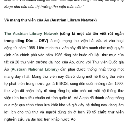
được nhu cầu của thị trường thư viện toàn cầu.”
Về mạng
thư
viện của Áo (Austrian Library Network)
The Austrian Library Network
(cũng là một cái tên viết rút ngắn
trong tiếng Đức – OBV)
là một mạng
thư
viện bắt đầu đi vào hoạt
động từ năm 1988. Liên minh thư viên này đã lớn mạnh nhờ một quyết
định của chính phủ vào năm 1986 rằng bắt buộc dữ liệu thư mục của
tất cả 20 thư viện trường đại học của Áo, cùng với Thư viện Quốc gia
Áo (
Austrian National Library
) cần phải được thống nhất trong một
mạng duy nhất. Mạng
thư
viện này đã sử dụng một hệ thống thư viện
tự phát triển trong nước gọi là BIBOS, song đến cuối những năm 1990,
thư viện đã nhận thấy rõ ràng rằng họ cần phải có một hệ thống thư
viện tích hợp tiêu chuẩn có tính quốc tế. Và Aleph đã thành công thông
qua một quy trình chọn lựa khắt khe và giờ đây hệ thống này đang làm
lợi ích cho thủ thư và người dùng tin ở hơn
70 tổ chức thư viện
nghiên cứu
và đại học trên khắp nước Áo.