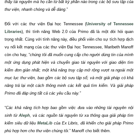
thấy tài nguyên mà họ cần từ bất kỳ phần nào trong các bộ sưu tập của
thư viện, nhanh chóng và dễ
dàng
.”
Đối với các thư viện Đại học Tennessee (
University of Tennessee
Libraries
), thì tính năng Web 2.0 của Primo đã là một đòi hỏi quan
trọng nhất. Cùng với tính năng này, điều phối viên cho sự tích hợp dịch
vụ nối kết mạng của các thư viện Đại học Tennessee, Maribeth Manoff
còn cho hay, “
chúng tôi đã muốn cung cấp cho người dùng tin của mình
một ứng dụng phát hiện và chuyển giao tài nguyên với giao diện tìm
kiếm đơn giản nhất; một khả năng truy cập mở rộng vượt ra ngoài một
mục lục thư viện, bao gồm các bộ sưu tập số; và một giải pháp có khả
năng trả lại một cách thông minh các kết quả tìm kiếm.
Và giải pháp
Primo đã đáp ứng tất cả các yêu cầu này.”
“
Các khả năng tích hợp bao gồm việc đưa vào những tài nguyên nội
sinh từ
Aleph
, và các nguồn tài nguyên từ xa thông qua giải pháp tìm
kiếm siêu dữ liệu
MetaLib
của Ex Libris, đã khiến cho giải pháp Primo
phù hợp hơn cho thư viện chúng
tôi
.”
Manoff cho biết thêm.