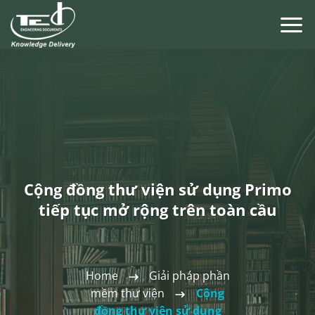
Chuyển
đến
nội
dung
Cộng đồng thư viện sử dụng Primo
tiếp tục mở rộng trên toàn cầu
Home
Giải pháp phần
mềm thư viện
Cộng
đồng thư viện sử dụng