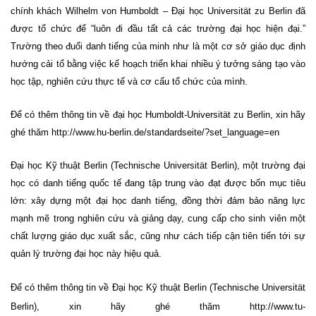
chính khách Wilhelm von Humboldt – Đại học Universität zu
Berlin
đã
được tổ chức để “luôn đi đầu tất cả các trường đại học hiện đại.”
Trường
theo
đuổi danh tiếng của minh như là một cơ sở giáo dục định
hướng cải tổ bằng việc kế hoạch triển khai nhiều ý tưởng sáng tạo vào
học tập, nghiên cứu thực tế và cơ cấu tổ chức của mình.
Để có thêm thông tin về đại học Humboldt-Universität zu
Berlin
, xin hãy
ghé thăm
http://www.hu-berlin.de/standardseite/?set_language=en
Đại học Kỹ thuật Berlin (Technische Universität Berlin), một trường đại
học có danh tiếng quốc tế đang tập trung vào đạt được bốn mục tiêu
lớn: xây dựng một đại học danh tiếng, đồng thời đảm bảo năng lực
mạnh mẽ trong nghiên cứu và giảng dạy, cung cấp cho sinh viên một
chất lượng giáo dục xuất sắc, cũng như cách tiếp cận tiên tiến tới sự
quản lý trường đại học này hiệu quả.
Để có thêm thông tin về Đại học Kỹ thuật
Berlin
(Technische Universität
Berlin
), xin hãy ghé thăm
http://www.tu-