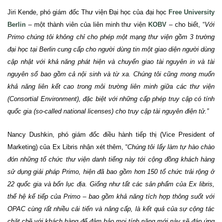
Jiri Kende, phó giám đốc Thư viện Đại học của đại học
Free University
Berlin
– một thành viên của liên minh thư viện
KOBV
– cho biết, “
Với
Primo chúng tôi không chỉ cho phép một mạng thư viện gồm 3 trường
đại học tại Berlin cung cấp cho người dùng tin một giao diện người dùng
cập nhật với khả năng phát hiện và chuyển giao tài nguyên in và tài
nguyên số bao gồm cả nội sinh và từ xa.
Chúng tôi cũng mong muốn
khả năng liên kết cao trong môi trường liên minh giữa các thư viện
(Consortial Environment), đặc biệt với những cấp phép truy cập có tính
quốc gia (so-called national licenses) cho truy cập tài nguyên điện tử.”
Nancy Dushkin, phó giám đốc điều hành tiếp thị (Vice President of
Marketing) của Ex Libris nhận xét thêm, “
Chúng tôi lấy làm tự hào chào
đón những tổ chức thư viện danh tiếng này tới cộng đồng khách hàng
sử dụng giải pháp Primo, hiện đã bao gồm hơn 150 tổ chức trải rộng ở
22 quốc gia và bốn lục địa. Giống như tất các sản phẩm của Ex libris,
thế hệ kế tiếp của Primo – bao gồm khả năng tích hợp thông suốt với
OPAC cùng rất nhiều cải tiến và nâng cấp, là kết quả của sự cộng tác
chặt chẽ với khách hàng để đảm bảo mọi tính năng mới này sẽ đáp ứng