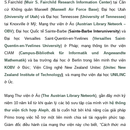
S.Fairchild (
Muir S. Fairchild Research Information Center
) tại Căn
cứ Không quân Maxwell (
Maxwell Air Force Base
); Đại học Utah
(
University of Utah
) và Đại học Tennessee (
University of Tennessee
)
tại Knoxville ở Mỹ; Mạng thư viện ở Áo (
Austrian Library Network –
OBV
); Đại học Quốc tế Sainte-Barbe (
Sainte-Barbe Interuniversity
) và
Đại học Versailles Saint-Quentin-en-Yvelines (
Versailles Saint-
Quentin-en-Yvelines University
) ở Pháp; mạng thông tin thư viện
CIAM (
Campus-Bibliothek für Informatik und Angewandte
Mathematik
) và ba trường đại học ở Berlin trong liên minh thư viện
KOBV
ở Đức; Viện Công nghệ New Zealand Unitec (
Unitec New
Zealand Institute of Technology
)
; và mạng thư viện đại học
UNILINC
ở Úc.
Mạng Thư viện ở Áo (
The Austrian Library Network
), gần đây mới kỷ
niệm 10 năm kể từ khi quản lý các bộ sưu tập của mình với
hệ thống
thư viện tích hợp Aleph
, đã bị cuốn hút bởi khả năng của giải pháp
Primo trong việc hỗ trợ một liên minh chia sẻ tài nguyên phức tạp.
Giám đốc điều hành của mạng
thư
viện này cho biết, “
Cách thức mà