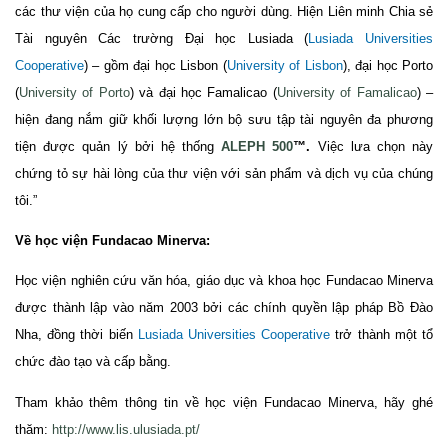
các thư viện của họ cung cấp cho người dùng. Hiện Liên minh Chia sẻ
Tài nguyên Các trường Đại học Lusiada (
Lusiada Universities
Cooperative
) – gồm đại học Lisbon (
University of Lisbon
), đại học Porto
(
University of Porto
) và đại học Famalicao (
University of Famalicao
) –
hiện đang nắm giữ khối lượng lớn bộ sưu tập tài nguyên đa phương
tiện được quản lý bởi hệ thống
ALEPH 500
™.
Việc lưa chọn này
chứng tỏ sự hài lòng của thư viện với sản phẩm và dịch vụ của chúng
tôi.”
Về học viện Fundacao Minerva:
Học viện nghiên cứu văn hóa, giáo dục và khoa học Fundacao Minerva
được thành lập vào năm 2003 bởi các chính quyền lập pháp Bồ Đào
Nha, đồng thời biến
Lusiada Universities Cooperative
trở thành một tổ
chức đào tạo và cấp bằng.
Tham khảo thêm thông tin về học viện Fundacao Minerva, hãy ghé
thăm:
http://www.lis.ulusiada.pt/