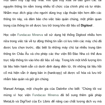
một điểm truy cập duy nhất. Kết quả truy xuất sẽ bao gồm các tài
nguyên thông tin nằm trong nhiều tổ chức của chính phủ và tư nhân.
Nhằm mục đích giúp cho người dùng truy cập thuận tiện hơn đến các
thông tin này, và đảm bảo cho việc bảo quản chúng, một phần quan
trọng của thông tin sẽ được lưu trữ trong kho dữ liệu số
Digitool
.
Học viện
Fundacao Minerva
sẽ sử dụng hệ thống Digitool nhiều hơn
nữa trong việc tải về tự động thông tin sẵn có lưu trên các máy chủ đã
được lựa chọn trước, đặc biệt là những máy chủ tại nhiều trung tâm
thông tin Châu Âu và cho phép các thư viện Bồ Đào Nha có thể đưa
trực tiếp thông tin vào kho dữ liệu số này.
Trong khi một khối lượng lớn
tài liệu hiện hành sẵn có dưới định dạng điện tử, thì những tài liệu hồi
cố mà hiện vẫn ở dạng bản in (hardcopy) sẽ được số hóa và lưu trữ
nhằm bảo quản và giữ gìn chúng.
Manuel Arriaga, một chuyên gia của Datinfor cho biết: “Chúng tôi vui
mừng vì học viện
Fundacao Minerva
đã bổ sung thêm giải pháp
MetaLib và DigiTool của Ex Libris để nâng cao chất lượng dịch vụ mà