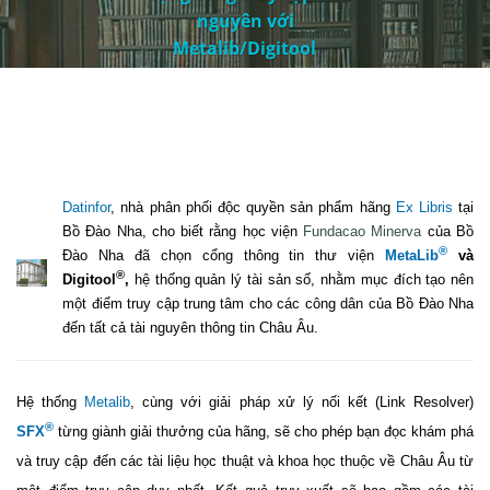
nguyên với
Metalib/Digitool
Datinfor
, nhà phân phối độc quyền sản phẩm hãng
Ex Libris
tại
Bồ Đào Nha, cho biết rằng học viện
Fundacao Minerva
của Bồ
®
Đào Nha đã chọn cổng thông tin thư viện
MetaLib
và
®
Digitool
,
hệ thống quản lý tài sản số, nhằm mục đích tạo nên
một điểm truy cập trung tâm cho các công dân của Bồ Đào Nha
đến tất cả tài nguyên thông tin Châu Âu.
Hệ thống
Metalib
, cùng với giải pháp xử lý nối kết (Link Resolver)
®
SFX
từng giành giải thưởng của hãng, sẽ cho phép bạn đọc khám phá
và truy cập đến các tài liệu học thuật và khoa học thuộc về Châu Âu từ