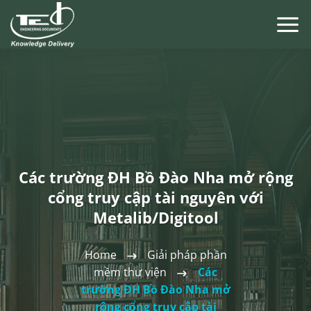
Chuyển
đến
nội
dung
Các trường ĐH Bồ Đào Nha mở rộng
cổng truy cập tài nguyên với
Metalib/Digitool
Home
Giải pháp phần
mềm thư viện
Các
trường ĐH Bồ Đào Nha mở
rộng cổng truy cập tài