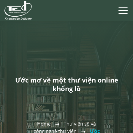
Chuyển
đến
nội
dung
Ước mơ về một thư viện online
khổng lồ
Home
Thư viện số và
công nghệ thư viện
Ước